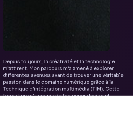
Depuis toujours, la créativité et la technologie
m’attirent. Mon parcours m’a amené à explorer
différentes avenues avant de trouver une véritable
passion dans le domaine numérique grâce à la
Technique d’intégration multimédia (TIM). Cette
formation m’a permis de fusionner design et
programmation, deux univers complémentaires qui
me captivent. Aujourd’hui, j’ai développé une
polyvalence qui me permet de relever des défis
variés, avec une curiosité insatiable pour
l’apprentissage et un intérêt marqué pour le